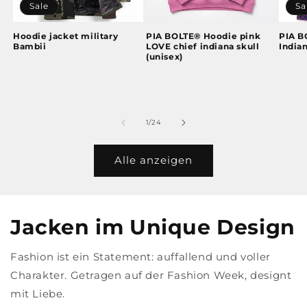
Sale
Sa
Hoodie jacket military
PIA BOLTE® Hoodie pink
PIA B
Bambii
LOVE chief indiana skull
Indian
(unisex)
von
1
/
24
Alle anzeigen
Jacken im Unique Design
Fashion ist ein Statement: auffallend und voller
Charakter. Getragen auf der Fashion Week, designt
mit Liebe.