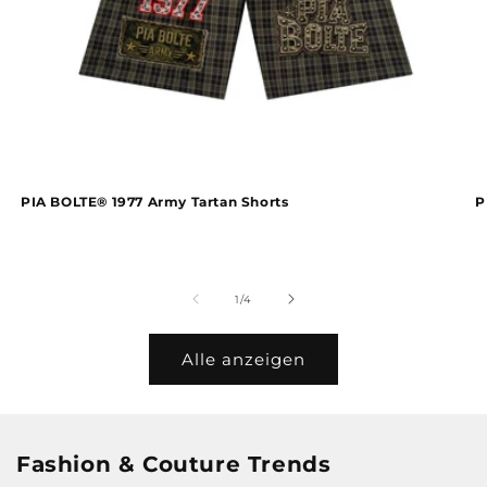
PIA BOLTE® 1977 Army Tartan Shorts
P
von
1
/
4
Alle anzeigen
Fashion & Couture Trends