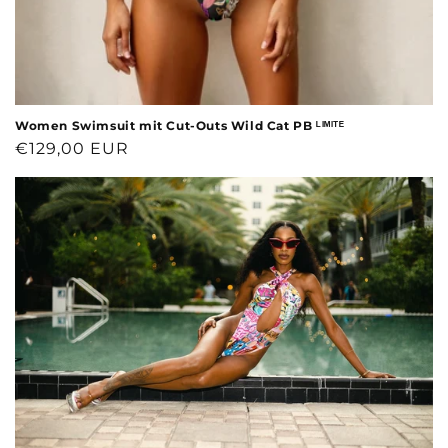
Women Swimsuit mit Cut-Outs Wild Cat PB ᴸᴵᴹᴵᵀᴱ
Normaler
€129,00 EUR
Preis